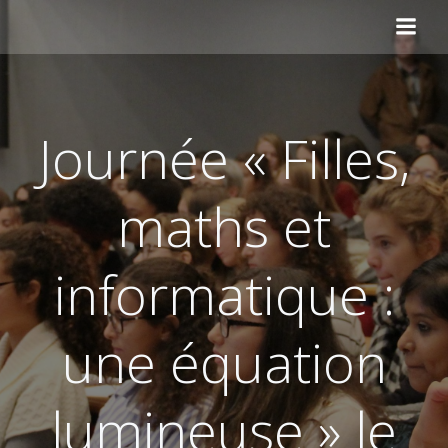
Aller
au
contenu
Journée « Filles,
maths et
informatique :
une équation
lumineuse » le