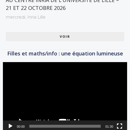
AU CENTRE INRIA DE L’UNIVERSITÉ DE LILLE –
21 ET 22 OCTOBRE 2026
mercredi,
Inria Lille
VOIR
Filles et maths/info : une équation lumineuse
Lecteur
vidéo
00:00
01:30