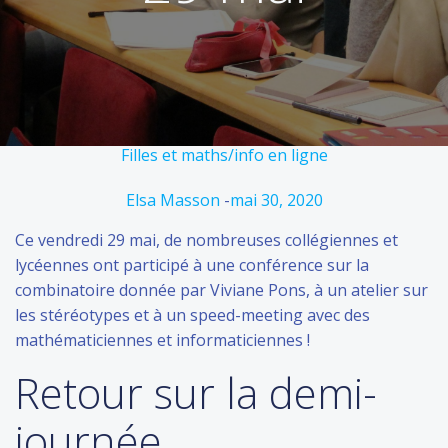
Filles et maths/info en ligne
Elsa Masson
-
mai 30, 2020
Ce vendredi 29 mai, de nombreuses collégiennes et
lycéennes ont participé à une conférence sur la
combinatoire donnée par Viviane Pons, à un atelier sur
les stéréotypes et à un speed-meeting avec des
mathématiciennes et informaticiennes !
Retour sur la demi-
journée