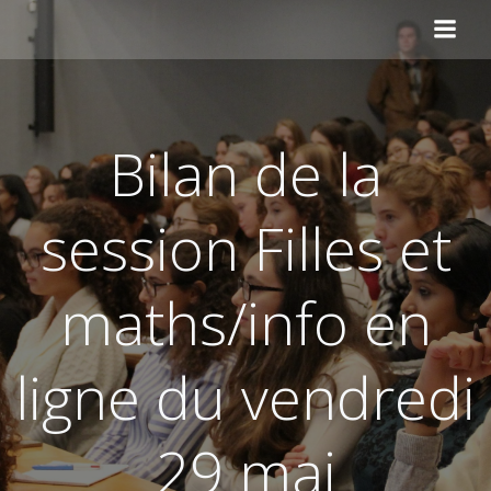
Aller
au
contenu
Bilan de la
session Filles et
maths/info en
ligne du vendredi
29 mai