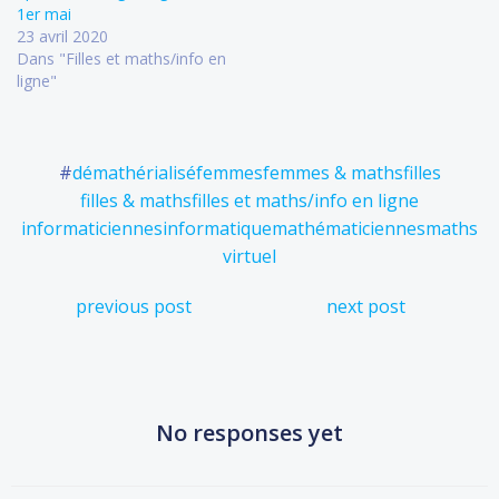
1er mai
23 avril 2020
Dans "Filles et maths/info en
ligne"
#
démathérialisé
femmes
femmes & maths
filles
filles & maths
filles et maths/info en ligne
informaticiennes
informatique
mathématiciennes
maths
virtuel
Post
Post
previous post
next post
navigation
navigation
No responses yet