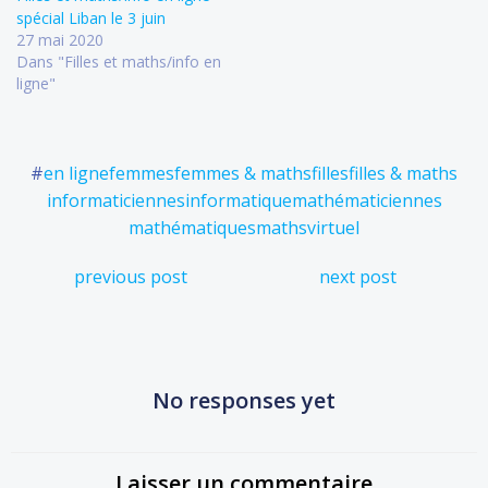
spécial Liban le 3 juin
27 mai 2020
Dans "Filles et maths/info en
ligne"
#
en ligne
femmes
femmes & maths
filles
filles & maths
informaticiennes
informatique
mathématiciennes
mathématiques
maths
virtuel
Post
Post
previous post
next post
navigation
navigation
No responses yet
Laisser un commentaire