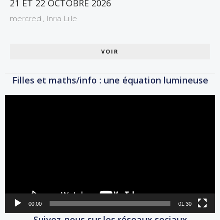
21 ET 22 OCTOBRE 2026
mercredi,
Inria Lille
VOIR
Filles et maths/info : une équation lumineuse
Lecteur
vidéo
00:00
01:30
Suivez-nous sur les réseaux sociaux