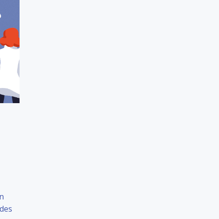
en
 des