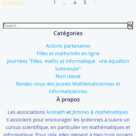
Posts
Posts
Previous
Page
Page
Page
Page
1
…
4
5
6
navigation
navigation
Search
for:
Catégories
Actions partenaires
Filles et maths/info en ligne
Journées "Filles, maths et informatique : une équation
lumineuse"
Non classé
Rendez-vous des Jeunes Mathématiciennes et
Informaticiennes
À propos
Les associations
Animath
et
femmes & mathématiques
s'associent pour encourager les lycéennes à suivre un
cursus scientifique, en particulier en mathématiques et
informatique. Pour cela, elles mènent à bien trois projets