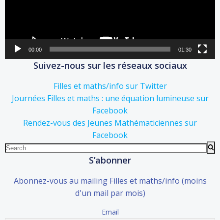
00:00
01:30
Suivez-nous sur les réseaux sociaux
Filles et maths/info sur Twitter
Journées Filles et maths : une équation lumineuse sur
Facebook
Rendez-vous des Jeunes Mathématiciennes sur
Facebook
Search
for:
S’abonner
Abonnez-vous au mailing Filles et maths/info (moins
d'un mail par mois)
Email