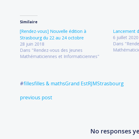
Similaire
[Rendez-vous] Nouvelle édition à
Lancement d’
6 juillet 2020
Strasbourg du 22 au 24 octobre
Dans "Rende
28 juin 2018
Mathématicie
Dans "Rendez-vous des Jeunes
Mathématiciennes et Informaticiennes"
#
filles
filles & maths
Grand Est
RJM
Strasbourg
Post
previous post
navigation
No responses y