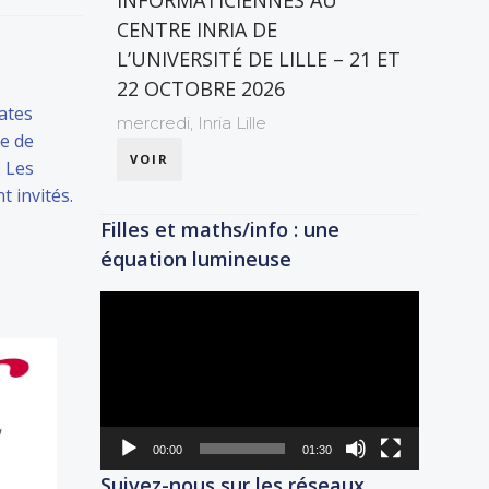
INFORMATICIENNES AU
CENTRE INRIA DE
L’UNIVERSITÉ DE LILLE – 21 ET
22 OCTOBRE 2026
ates
mercredi,
Inria Lille
re de
VOIR
. Les
 invités.
Filles et maths/info : une
équation lumineuse
Lecteur
vidéo
00:00
01:30
Suivez-nous sur les réseaux