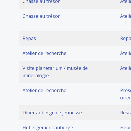
Chasse au trésor
Atel
Chasse au trésor
Atel
Repas
Repa
Atelier de recherche
Atel
Visite planétarium / musée de
Atel
minéralogie
Atelier de recherche
Prés
orie
Dîner auberge de jeunesse
Rest
Hébergement auberge
Hébe