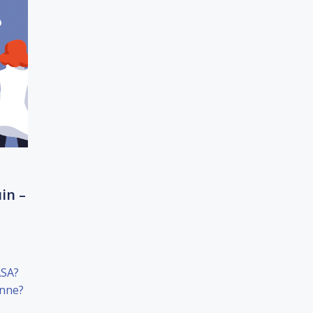
in –
ASA?
enne?