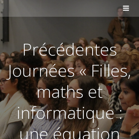
Aller
au
contenu
Précédentes
Journées « Filles,
maths et
informatique :
une équation