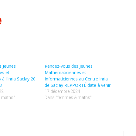
s Jeunes
Rendez-vous des Jeunes
es et
Mathématiciennes et
à l’Inria Saclay 20
Informaticiennes au Centre Inria
3
de Saclay REPPORTÉ date à venir
22
17 décembre 2024
 maths"
Dans "femmes & maths"