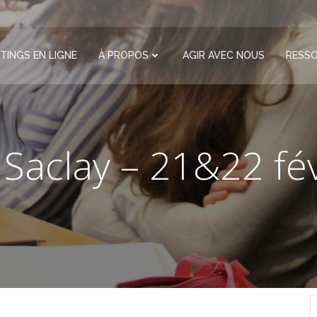
TINGS EN LIGNE
À PROPOS
AGIR AVEC NOUS
RESS
a Saclay – 21&22 fé