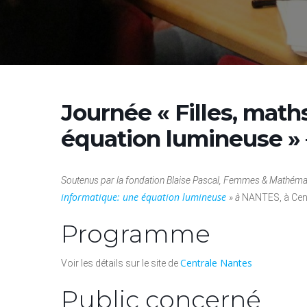
Journée « Filles, math
équation lumineuse » 
Soutenus par la fondation Blaise Pascal, Femmes & Mathéma
informatique: une équation lumineuse
» à
NANTES, à Cen
Programme
Centrale Nantes
Voir les détails sur le site de
Public concerné