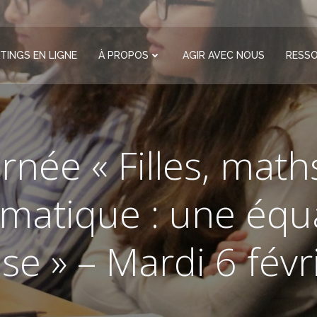
TINGS EN LIGNE
À PROPOS
AGIR AVEC NOUS
RESS
rnée « Filles, math
rmatique : une équ
se » – Mardi 6 févr