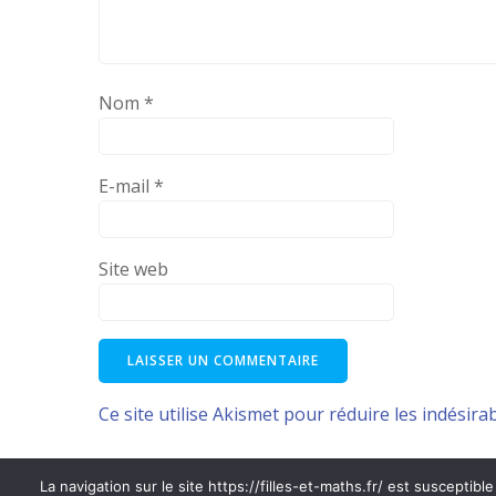
Nom
*
E-mail
*
Site web
Ce site utilise Akismet pour réduire les indésira
La navigation sur le site https://filles-et-maths.fr/ est susceptibl