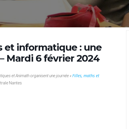
s et informatique : une
– Mardi 6 février 2024
Filles, maths et
tiques et Animath
organisent une journée «
trale Nantes