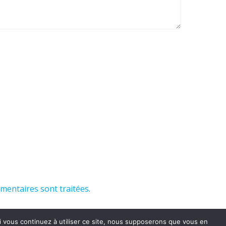
mmentaires sont traitées
.
r. Si vous continuez à utiliser ce site, nous supposerons que vous en