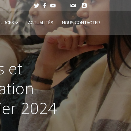
OURCES
ACTUALITÉS
NOUS CONTACTER
s et
ation
ier 2024