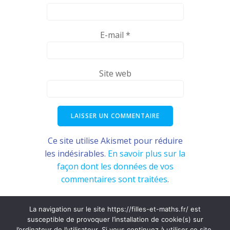
E-mail
*
Site web
Ce site utilise Akismet pour réduire
les indésirables.
En savoir plus sur la
façon dont les données de vos
commentaires sont traitées
.
La navigation sur le site https://filles-et-maths.fr/ est
susceptible de provoquer l’installation de cookie(s) sur
© 2026 Filles & Maths. Created for free using
l’ordinateur de l’utilisateur. Si vous continuez à utiliser ce site,