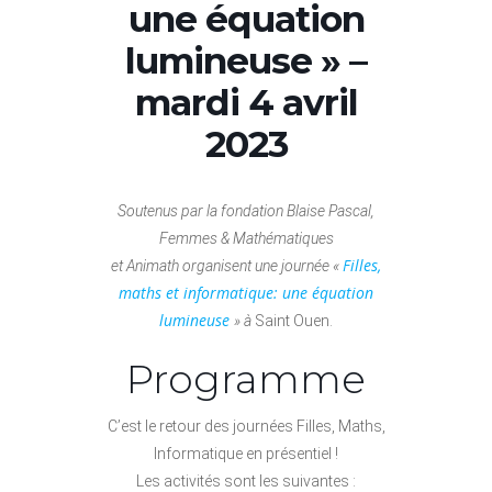
une équation
lumineuse » –
mardi 4 avril
2023
Soutenus par la fondation Blaise Pascal,
Femmes & Mathématiques
Filles,
et Animath
organisent une journée «
maths et informatique: une équation
lumineuse
» à
Saint Ouen.
Programme
C’est le retour des journées Filles, Maths,
Informatique en présentiel !
Les activités sont les suivantes :