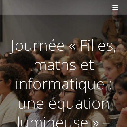
Aller
au
contenu
Journée « Filles,
maths et
informatique :
une équation
lumineuse » –