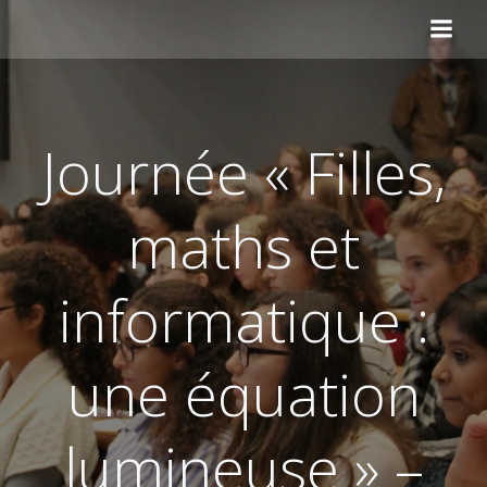
Aller
au
contenu
Journée « Filles,
maths et
informatique :
une équation
lumineuse » –