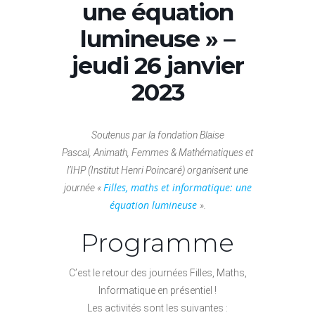
une équation
lumineuse » –
jeudi 26 janvier
2023
Soutenus par la fondation Blaise
Pascal, Animath, Femmes & Mathématiques et
l’IHP (Institut Henri Poincaré) organisent une
Filles, maths et informatique: une
journée «
équation lumineuse
».
Programme
C’est le retour des journées Filles, Maths,
Informatique en présentiel !
Les activités sont les suivantes :