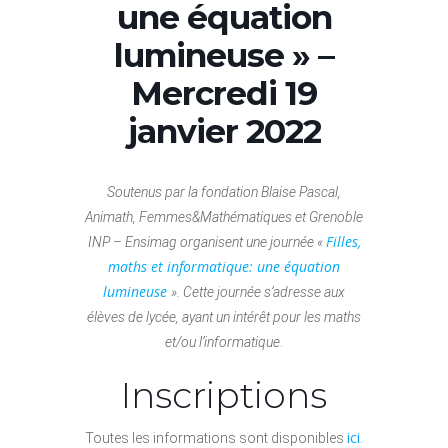
une équation
lumineuse » –
Mercredi 19
janvier 2022
Soutenus par la fondation Blaise Pascal,
Animath, Femmes&Mathématiques
et Grenoble
Filles,
INP – Ensimag organisent une journée «
maths et informatique: une équation
lumineuse
». Cette journée s’adresse aux
élèves de lycée, ayant un intérêt pour les maths
et/ou l’informatique
.
Inscriptions
ici
Toutes les informations sont disponibles
.