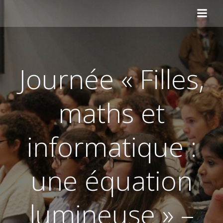
Aller
au
contenu
Journée « Filles,
maths et
informatique :
une équation
lumineuse » –