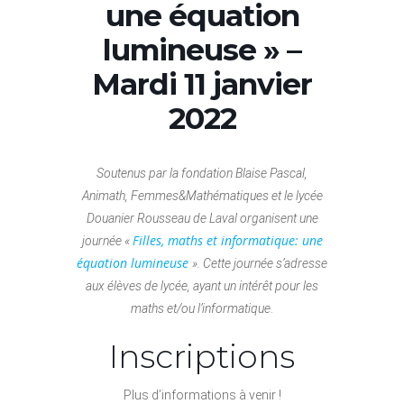
une équation
lumineuse » –
Mardi 11 janvier
2022
Soutenus par la fondation Blaise Pascal,
Animath, Femmes&Mathématiques
et le lycée
Douanier Rousseau de Laval organisent une
Filles, maths et informatique: une
journée «
équation lumineuse
». Cette journée s’adresse
aux élèves de lycée, ayant un intérêt pour les
maths et/ou l’informatique
.
Inscriptions
Plus d’informations à venir !