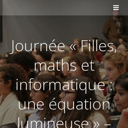
Aller
au
contenu
Journée « Filles,
maths et
informatique :
une équation
lumineuse » –