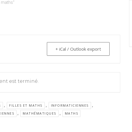
 maths"
+ iCal / Outlook export
nt est terminé.
,
,
,
S
FILLES ET MATHS
INFORMATICIENNES
,
,
IENNES
MATHÉMATIQUES
MATHS