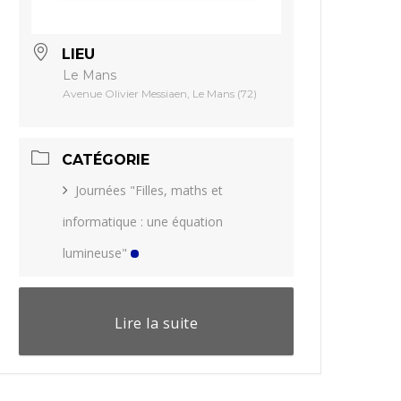
LIEU
Le Mans
Avenue Olivier Messiaen, Le Mans (72)
CATÉGORIE
Journées "Filles, maths et
informatique : une équation
lumineuse"
Lire la suite