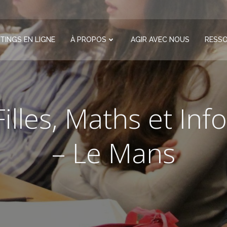
TINGS EN LIGNE
À PROPOS
AGIR AVEC NOUS
RESS
illes, Maths et In
– Le Mans